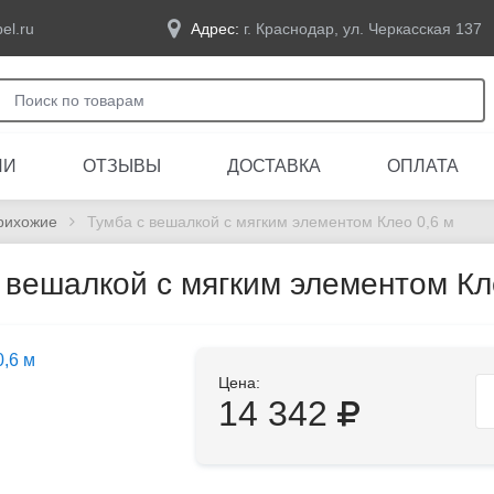
el.ru
Адрес:
г. Краснодар, ул. Черкасская 137
ЛИ
ОТЗЫВЫ
ДОСТАВКА
ОПЛАТА
рихожие
Тумба с вешалкой с мягким элементом Клео 0,6 м
 вешалкой с мягким элементом Кл
Цена:
14 342