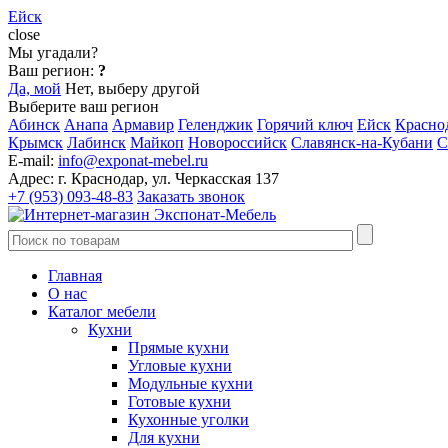
Ейск
close
Мы угадали?
Ваш регион:
?
Да, мой
Нет, выберу другой
Выберите ваш регион
Абинск
Анапа
Армавир
Геленджик
Горячий ключ
Ейск
Красно
Крымск
Лабинск
Майкоп
Новороссийск
Славянск-на-Кубани
С
E-mail:
info@exponat-mebel.ru
Адрес:
г. Краснодар, ул. Черкасская 137
+7 (953) 093-48-83
Заказать звонок
Главная
О нас
Каталог мебели
Кухни
Прямые кухни
Угловые кухни
Модульные кухни
Готовые кухни
Кухонные уголки
Для кухни