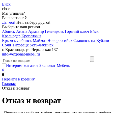
Ейск
close
Мы угадали?
Ваш регион:
?
Да, мой
Нет, выберу другой
Выберите ваш регион
Абинск
Анапа
Армавир
Геленджик
Горячий ключ
Ейск
Краснодар
Кропоткин
Крымск
Лабинск
Майкоп
Новороссийск
Славянск-на-Кубани
Сочи
Тихорецк
Усть-Лабинск
г. Краснодар, ул. Черкасская 137
info@exponat-mebel.ru
0
0
Перейти в корзину
Главная
Отказ и возврат
Отказ и возврат
Прежде чем выбрать мебель, помните, что за качество мебели