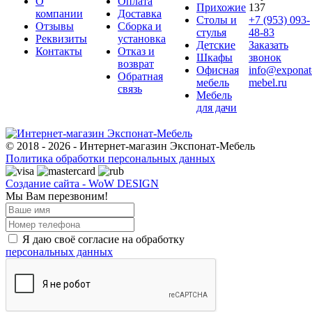
О
Оплата
Прихожие
137
компании
Доставка
Столы и
+7 (953) 093-
Отзывы
Сборка и
стулья
48-83
Реквизиты
установка
Детские
Заказать
Контакты
Отказ и
Шкафы
звонок
возврат
Офисная
info@exponat
Обратная
мебель
mebel.ru
связь
Мебель
для дачи
© 2018 - 2026 - Интернет-магазин Экспонат-Мебель
Политика обработки персональных данных
Создание сайта - WoW DESIGN
Мы Вам перезвоним!
Я даю своё согласие на обработку
персональных данных