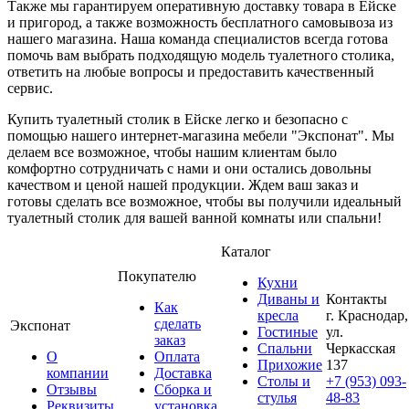
Также мы гарантируем оперативную доставку товара в Ейске
и пригород, а также возможность бесплатного самовывоза из
нашего магазина. Наша команда специалистов всегда готова
помочь вам выбрать подходящую модель туалетного столика,
ответить на любые вопросы и предоставить качественный
сервис.
Купить туалетный столик в Ейске легко и безопасно с
помощью нашего интернет-магазина мебели "Экспонат". Мы
делаем все возможное, чтобы нашим клиентам было
комфортно сотрудничать с нами и они остались довольны
качеством и ценой нашей продукции. Ждем ваш заказ и
готовы сделать все возможное, чтобы вы получили идеальный
туалетный столик для вашей ванной комнаты или спальни!
Каталог
Покупателю
Кухни
Диваны и
Контакты
Как
кресла
г. Краснодар,
сделать
Экспонат
Гостиные
ул.
заказ
Спальни
Черкасская
О
Оплата
Прихожие
137
компании
Доставка
Столы и
+7 (953) 093-
Отзывы
Сборка и
стулья
48-83
Реквизиты
установка