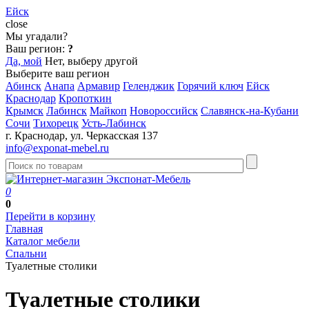
Ейск
close
Мы угадали?
Ваш регион:
?
Да, мой
Нет, выберу другой
Выберите ваш регион
Абинск
Анапа
Армавир
Геленджик
Горячий ключ
Ейск
Краснодар
Кропоткин
Крымск
Лабинск
Майкоп
Новороссийск
Славянск-на-Кубани
Сочи
Тихорецк
Усть-Лабинск
г. Краснодар, ул. Черкасская 137
info@exponat-mebel.ru
0
0
Перейти в корзину
Главная
Каталог мебели
Спальни
Туалетные столики
Туалетные столики